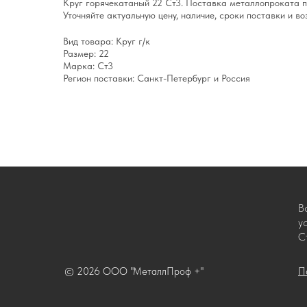
Круг горячекатаный 22 Ст3. Поставка металлопроката п
Уточняйте актуальную цену, наличие, сроки поставки и в
Вид товара: Круг г/к
Размер: 22
Марка: Ст3
Регион поставки: Санкт-Петербург и Россия
В
у
С
© 2026 ООО "МеталлПроф +"
П