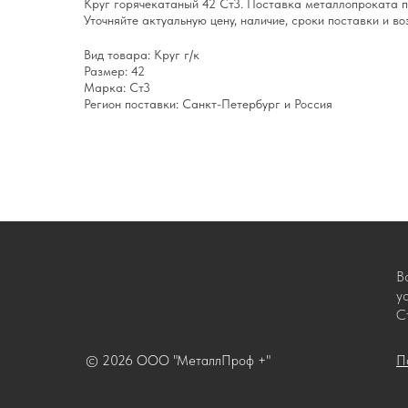
Круг горячекатаный 42 Ст3. Поставка металлопроката п
Уточняйте актуальную цену, наличие, сроки поставки и в
Вид товара: Круг г/к
Размер: 42
Марка: Ст3
Регион поставки: Санкт-Петербург и Россия
В
у
С
© 2026 ООО "МеталлПроф +"
П