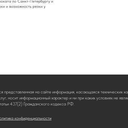
роката по Санкт-Петербургу и
вки и возможность резки у
ся представленная на сайте информация, касающаяся технических хар
слуг, носит информационный характер и ни при каких условиях не яв
татьи 437(2) Гражданского кодекса РФ.
олитика конфиденциальности