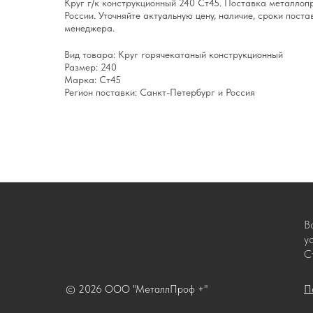
Круг г/к конструкционный 240 Ст45. Поставка металлоп
России. Уточняйте актуальную цену, наличие, сроки поста
менеджера.
Вид товара: Круг горячекатаный конструкционный
Размер: 240
Марка: Ст45
Регион поставки: Санкт-Петербург и Россия
В
у
С
© 2026 ООО "МеталлПроф +"
П