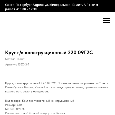
Санкт-Петербург
Адрес:
ул. Минеральная 13, лит. А
Режим
работы:
9:00 - 17:30
Круг г/к конструкционный 220 09Г2С
МеталлПроф+
Артикул:
1SEX-3-1
Круг г/к конструкционный 220 09Г2С. Поставка металлопроката по Санкт-
Петербургу и России. Уточняйте актуальную цену, наличие, сроки поставки и
возможность резки у менеджера.
Вид товара: Круг горячекатаный конструкционный
Размер: 220
Марка: 09Г2С
Регион поставки: Санкт-Петербург и Россия