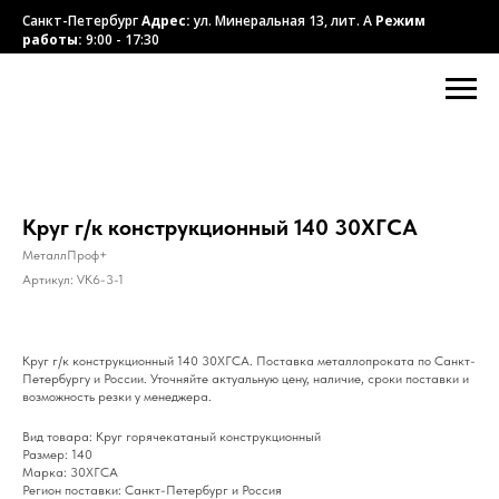
Санкт-Петербург
Адрес:
ул. Минеральная 13, лит. А
Режим
работы:
9:00 - 17:30
Круг г/к конструкционный 140 30ХГСА
МеталлПроф+
Артикул:
VK6-3-1
Круг г/к конструкционный 140 30ХГСА. Поставка металлопроката по Санкт-
Петербургу и России. Уточняйте актуальную цену, наличие, сроки поставки и
возможность резки у менеджера.
Вид товара: Круг горячекатаный конструкционный
Размер: 140
Марка: 30ХГСА
Регион поставки: Санкт-Петербург и Россия