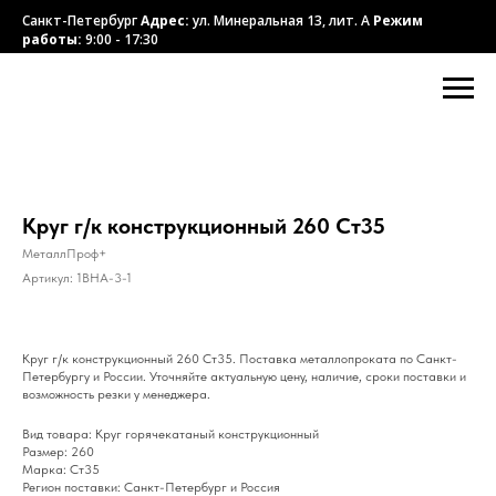
Санкт-Петербург
Адрес:
ул. Минеральная 13, лит. А
Режим
работы:
9:00 - 17:30
Круг г/к конструкционный 260 Ст35
МеталлПроф+
Артикул:
1BHA-3-1
Круг г/к конструкционный 260 Ст35. Поставка металлопроката по Санкт-
Петербургу и России. Уточняйте актуальную цену, наличие, сроки поставки и
возможность резки у менеджера.
Вид товара: Круг горячекатаный конструкционный
Размер: 260
Марка: Ст35
Регион поставки: Санкт-Петербург и Россия