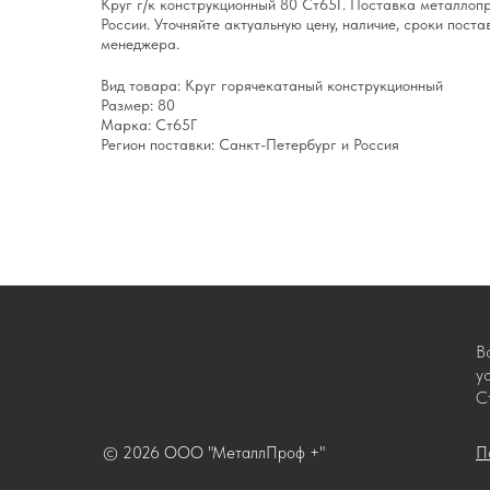
Круг г/к конструкционный 80 Ст65Г. Поставка металлоп
России. Уточняйте актуальную цену, наличие, сроки поста
менеджера.
Вид товара: Круг горячекатаный конструкционный
Размер: 80
Марка: Ст65Г
Регион поставки: Санкт-Петербург и Россия
В
у
С
© 2026 ООО "МеталлПроф +"
П