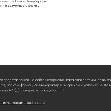
роката по Санкт-Петербургу и
вки и возможность резки у
ся представленная на сайте информация, касающаяся технических хар
слуг, носит информационный характер и ни при каких условиях не яв
татьи 437(2) Гражданского кодекса РФ.
олитика конфиденциальности