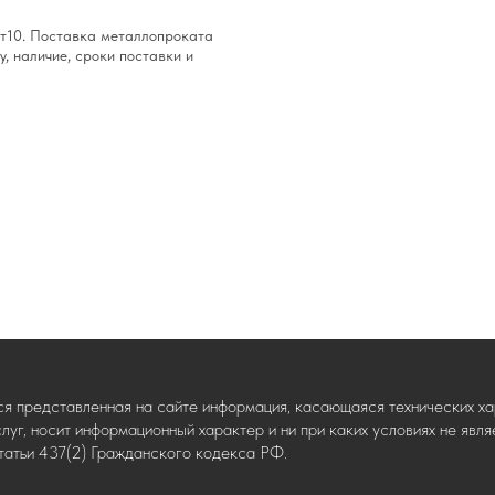
Ст10. Поставка металлопроката
у, наличие, сроки поставки и
ся представленная на сайте информация, касающаяся технических хар
слуг, носит информационный характер и ни при каких условиях не яв
татьи 437(2) Гражданского кодекса РФ.