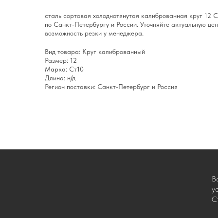
сталь сортовая холоднотянутая калиброванная круг 12 
по Санкт-Петербургу и России. Уточняйте актуальную цен
возможность резки у менеджера.
Вид товара: Круг калиброванный
Размер: 12
Марка: Ст10
Длина: н/д
Регион поставки: Санкт-Петербург и Россия
В
у
С