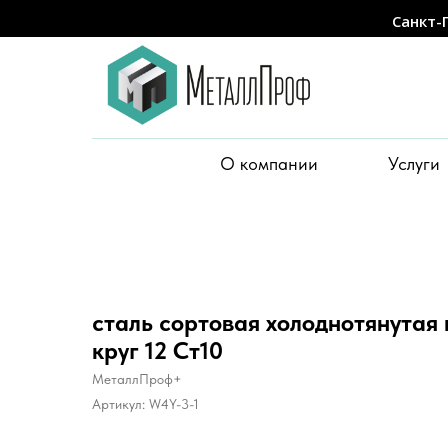
Санкт-
О компании
Услуги
сталь сортовая холоднотянутая
круг 12 Ст10
МеталлПроф+
Артикул:
W4Y-3-1