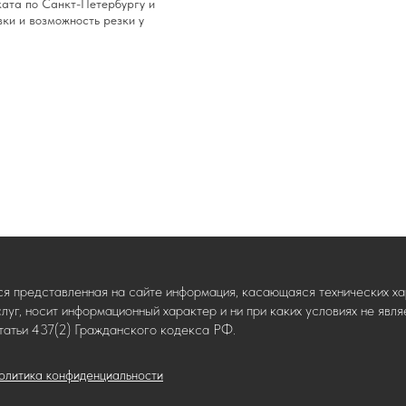
ката по Санкт-Петербургу и
вки и возможность резки у
ся представленная на сайте информация, касающаяся технических хар
слуг, носит информационный характер и ни при каких условиях не яв
татьи 437(2) Гражданского кодекса РФ.
олитика конфиденциальности