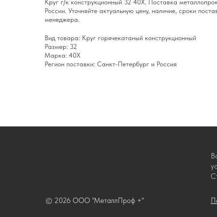
Круг г/к конструкционный 32 40Х. Поставка металлопро
России. Уточняйте актуальную цену, наличие, сроки поста
менеджера.
Вид товара: Круг горячекатаный конструкционный
Размер: 32
Марка: 40Х
Регион поставки: Санкт-Петербург и Россия
В
у
С
© 2026 ООО "МеталлПроф +"
П