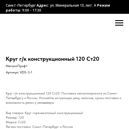
Санкт-Петербург
Адрес:
ул. Минеральная 13, лит. А
Режим
работы:
9:00 - 17:30
Круг г/к конструкционный 120 Ст20
МеталлПроф+
Артикул:
VD5-3-1
Круг г/к конструкционный 120 Ст20. Поставка металлопроката по Санкт-
Петербургу и России. Уточняйте актуальную цену, наличие, сроки поставки и
возможность резки у менеджера.
Вид товара: Круг горячекатаный конструкционный
Размер: 120
Марка: Ст20
Регион поставки: Санкт-Петербург и Россия