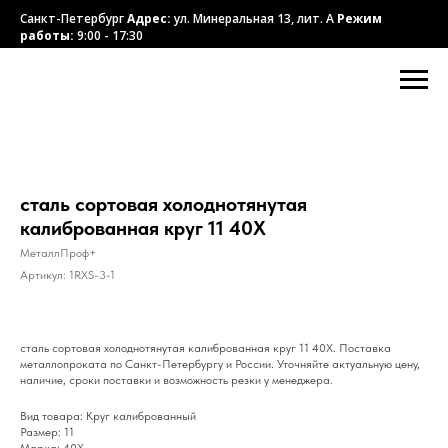
Санкт-Петербург
Адрес:
ул. Минеральная 13, лит. А
Режим
работы:
9:00 - 17:30
сталь сортовая холоднотянутая
калиброванная круг 11 40Х
МеталлПроф+
Артикул:
1RXS-3-1
сталь сортовая холоднотянутая калиброванная круг 11 40Х. Поставка
металлопроката по Санкт-Петербургу и России. Уточняйте актуальную цену,
наличие, сроки поставки и возможность резки у менеджера.
Вид товара: Круг калиброванный
Размер: 11