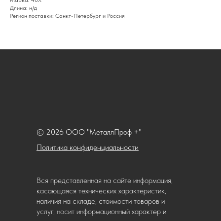
Марка: 40Х
Длина: н/д
Регион поставки: Санкт-Петербург и Россия
© 2026 ООО "МеталлПроф +"
Политика конфиденциальности
Вся представленная на сайте информация,
касающаяся технических характеристик,
наличия на складе, стоимости товаров и
услуг, носит информационный характер и