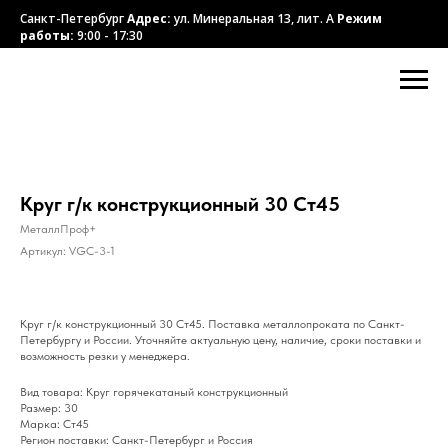
Санкт-Петербург
Адрес:
ул. Минеральная 13, лит. А
Режим
работы:
9:00 - 17:30
Круг г/к конструкционный 30 Ст45
МеталлПроф+
Артикул:
VGC-3-1
Круг г/к конструкционный 30 Ст45. Поставка металлопроката по Санкт-
Петербургу и России. Уточняйте актуальную цену, наличие, сроки поставки и
возможность резки у менеджера.
Вид товара: Круг горячекатаный конструкционный
Размер: 30
Марка: Ст45
Регион поставки: Санкт-Петербург и Россия