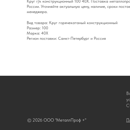
Круг г/к конструкционный 100 40Х. Поставка металлопр
России. Уточняйте актуальную цену, наличие, сроки поста
менеджера.
Вид товара: Круг горячекатаный конструкционный
Размер: 100
Марка: 40Х
Регион поставки: Санкт-Петербург и Россия
В
у
С
© 2026 ООО "МеталлПроф +"
П