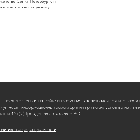
оката по Санкт-Петербургу и
вки и возможность резки у
ся представленная на сайте информация, касающаяся технических хар
слуг, носит информационный характер и ни при каких условиях не яв
татьи 437(2) Гражданского кодекса РФ.
олитика конфиденциальности