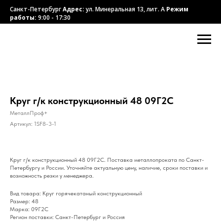
Санкт-Петербург
Адрес:
ул. Минеральная 13, лит. А
Режим
работы:
9:00 - 17:30
Круг г/к конструкционный 48 09Г2С
МеталлПроф+
Артикул:
1SF8-3-1
Круг г/к конструкционный 48 09Г2С. Поставка металлопроката по Санкт-
Петербургу и России. Уточняйте актуальную цену, наличие, сроки поставки и
возможность резки у менеджера.
Вид товара: Круг горячекатаный конструкционный
Размер: 48
Марка: 09Г2С
Регион поставки: Санкт-Петербург и Россия