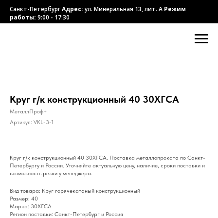
Санкт-Петербург
Адрес:
ул. Минеральная 13, лит. А
Режим
работы:
9:00 - 17:30
Круг г/к конструкционный 40 30ХГСА
МеталлПроф+
Артикул:
VKL-3-1
Круг г/к конструкционный 40 30ХГСА. Поставка металлопроката по Санкт-
Петербургу и России. Уточняйте актуальную цену, наличие, сроки поставки и
возможность резки у менеджера.
Вид товара: Круг горячекатаный конструкционный
Размер: 40
Марка: 30ХГСА
Регион поставки: Санкт-Петербург и Россия