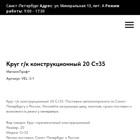
Санкт-Петербург
Адрес:
ул. Минеральная 13, лит. А
Режим
работы:
9:00 - 17:30
Круг г/к конструкционный 20 Ст35
МеталлПроф+
Артикул:
VEL-3-1
Круг г/к конструкционный 20 Ст35. Поставка металлопроката по Санкт-
Петербургу и России. Уточняйте актуальную цену, наличие, сроки поставки и
возможность резки у менеджера.
Вид товара: Круг горячекатаный конструкционный
Размер: 20
Марка: Ст35
Регион поставки: Санкт-Петербург и Россия