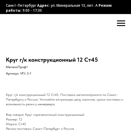
Санкт-Петербург
Адрес:
ул. Минеральная 13, лит. А
Режим
работы:
9:00 - 17:30
Круг г/к конструкционный 12 Ст45
МеталлПроф+
Артикул:
VFJ-3-1
Круг г/к конструкционный 12 Ст45. Поставка металлопроката по Санкт-
Петербургу и России. Уточняйте актуальную цену, наличие, сроки поставки и
возможность резки у менеджера.
Вид товара: Круг горячекатаный конструкционный
Размер: 12
Марка: Ст45
Регион поставки: Санкт-Петербург и Россия