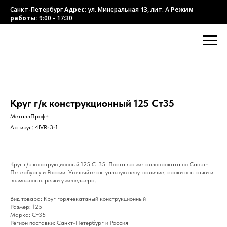
Санкт-Петербург
Адрес:
ул. Минеральная 13, лит. А
Режим
работы:
9:00 - 17:30
Круг г/к конструкционный 125 Ст35
МеталлПроф+
Артикул:
4IVR-3-1
Круг г/к конструкционный 125 Ст35. Поставка металлопроката по Санкт-
Петербургу и России. Уточняйте актуальную цену, наличие, сроки поставки и
возможность резки у менеджера.
Вид товара: Круг горячекатаный конструкционный
Размер: 125
Марка: Ст35
Регион поставки: Санкт-Петербург и Россия