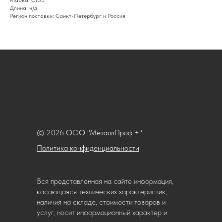
Марка: Ст35
Длина: н/д
Регион поставки: Санкт-Петербург и Россия
© 2026 ООО "МеталлПроф +"
Политика конфиденциальности
Вся представленная на сайте информация,
касающаяся технических характеристик,
наличия на складе, стоимости товаров и
услуг, носит информационный характер и