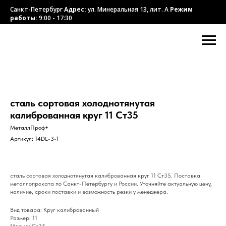
Санкт-Петербург
Адрес:
ул. Минеральная 13, лит. А
Режим
работы:
9:00 - 17:30
сталь сортовая холоднотянутая
калиброванная круг 11 Ст35
МеталлПроф+
Артикул:
14DL-3-1
сталь сортовая холоднотянутая калиброванная круг 11 Ст35. Поставка
металлопроката по Санкт-Петербургу и России. Уточняйте актуальную цену,
наличие, сроки поставки и возможность резки у менеджера.
Вид товара: Круг калиброванный
Размер: 11