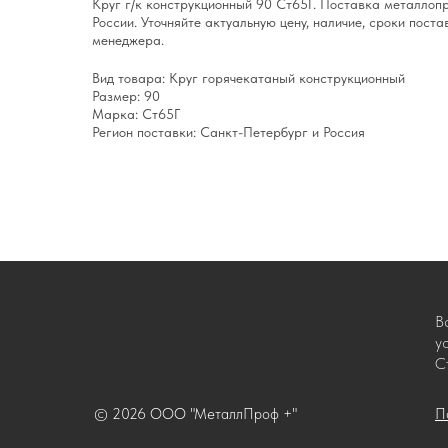
Круг г/к конструкционный 90 Ст65Г. Поставка металлоп
России. Уточняйте актуальную цену, наличие, сроки поста
менеджера.
Вид товара: Круг горячекатаный конструкционный
Размер: 90
Марка: Ст65Г
Регион поставки: Санкт-Петербург и Россия
В
у
С
© 2026 ООО "МеталлПроф +"
П