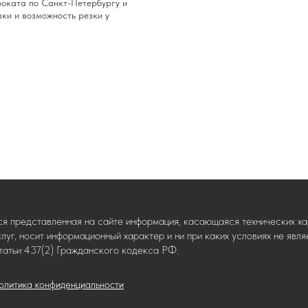
роката по Санкт-Петербургу и
вки и возможность резки у
ся представленная на сайте информация, касающаяся технических хар
слуг, носит информационный характер и ни при каких условиях не яв
татьи 437(2) Гражданского кодекса РФ.
олитика конфиденциальности