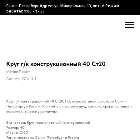
Санкт-Петербург
Адрес:
ул. Минеральная 13, лит. А
Режим
работы:
9:00 - 17:30
Круг г/к конструкционный 40 Ст20
МеталлПроф+
Артикул:
VDW-3-1
Круг г/к конструкционный 40 Ст20. Поставка металлопроката по Санкт-
Петербургу и России. Уточняйте актуальную цену, наличие, сроки поставки и
возможность резки у менеджера.
Вид товара: Круг горячекатаный конструкционный
Размер: 40
Марка: Ст20
Регион поставки: Санкт-Петербург и Россия