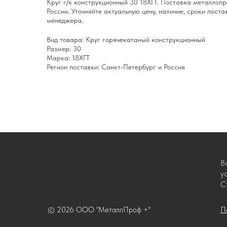
Круг г/к конструкционный 30 18ХГТ. Поставка металлоп
России. Уточняйте актуальную цену, наличие, сроки поста
менеджера.
Вид товара: Круг горячекатаный конструкционный
Размер: 30
Марка: 18ХГТ
Регион поставки: Санкт-Петербург и Россия
В
у
С
© 2026 ООО "МеталлПроф +"
П