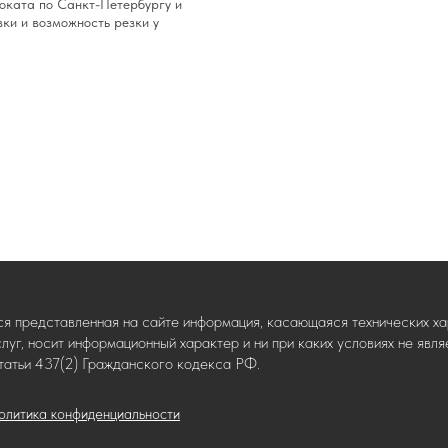
роката по Санкт-Петербургу и
вки и возможность резки у
ся представленная на сайте информация, касающаяся технических хар
слуг, носит информационный характер и ни при каких условиях не яв
татьи 437(2) Гражданского кодекса РФ.
олитика конфиденциальности