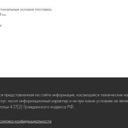
тимальные условия поставки.
.ru.
а
ся представленная на сайте информация, касающаяся технических хар
слуг, носит информационный характер и ни при каких условиях не яв
татьи 437(2) Гражданского кодекса РФ.
олитика конфиденциальности