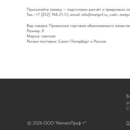
Присылайте заявку — подготовим расчёт и предложим оп
Тел.: +7 (812) 748-21-13, email: info@metprf.ru, сайт: metprf
Вид товара: Проволока торговая обыкновенного качеств
Размер: 8
Марка: светлая
Регион поставки: Санкт-Петербург и Россия
В
у
С
© 2026 ООО "МеталлПроф +"
П