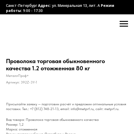
Санкт-Петербург
Адрес:
ул. Минеральная 13, лит. А
Режим
работы:
9:00 - 17:30
Проволока торговая обыкновенного
качества 1.2 отожженная 80 кг
МеталлПроф+
Артикул:
392Z-3Y-1
Присылайте заявку — подготовим расчёт и предложим оптимальные условия
поставки. Тел.: +7 (812) 748-21-13, email: info@metprf.ru, сайт: metprf.ru.
Вид товара: Проволока торговая обыкновенного качества
Размер: 1,2
Марка: отожженная