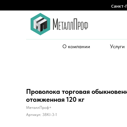
Санкт-
О компании
Услуги
Проволока торговая обыкновенн
отожженная 120 кг
МеталлПроф+
Артикул:
38KI-3-1