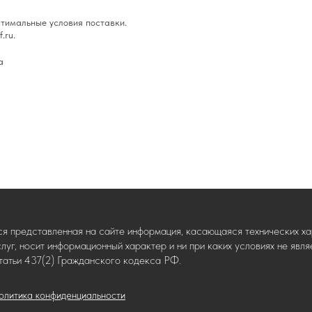
тимальные условия поставки.
.ru.
а
ся представленная на сайте информация, касающаяся технических хар
слуг, носит информационный характер и ни при каких условиях не яв
татьи 437(2) Гражданского кодекса РФ.
олитика конфиденциальности