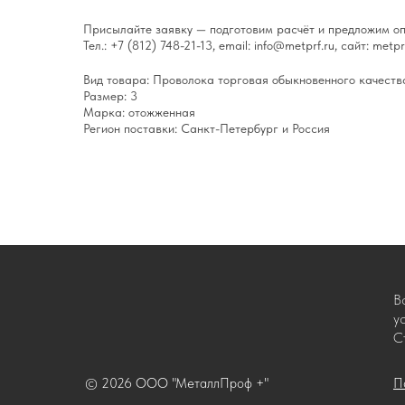
Присылайте заявку — подготовим расчёт и предложим оп
Тел.: +7 (812) 748-21-13, email: info@metprf.ru, сайт: metprf
Вид товара: Проволока торговая обыкновенного качеств
Размер: 3
Марка: отожженная
Регион поставки: Санкт-Петербург и Россия
В
у
С
© 2026 ООО "МеталлПроф +"
П