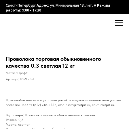
Санкт-Петербург
Адрес:
ул. Минеральная 13, лит. А
Режим
работы:
9:00 - 17:30
Проволока торговая обыкновенного
качества 0.3 светлая 12 кг
МеталлПроф+
Артикул:
10MF-3-1
Присылайте заявку — подготовим расчёт и предложим оптимальные условия
поставки. Тел.: +7 (812) 748-21-13, email: info@metprf.ru, сайт: metprf.ru.
Вид товара: Проволока торговая обыкновенного качества
Размер: 0,3
Марка: светлая