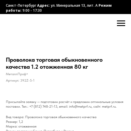
Санкт-Петербург
Адрес:
ул. Минеральная 13, лит. А
Режим
работы:
9:00 - 17:30
Проволока торговая обыкновенного
качества 1.2 отожженная 80 кг
МеталлПроф+
Артикул:
392Z-5-1
Присылайте заявку — подготовим расчёт и предложим оптимальные условия
поставки. Тел.: +7 (812) 748-21-13, email: info@metprf.ru, сайт: metprf.ru.
Вид товара: Проволока торговая обыкновенного качества
Размер: 1,2
Марка: отожженная