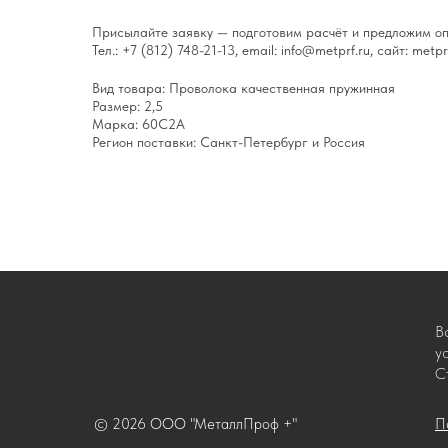
Присылайте заявку — подготовим расчёт и предложим оп
Тел.: +7 (812) 748-21-13, email: info@metprf.ru, сайт: metprf
Вид товара: Проволока качественная пружинная
Размер: 2,5
Марка: 60С2А
Регион поставки: Санкт-Петербург и Россия
В
у
С
© 2026 ООО "МеталлПроф +"
П