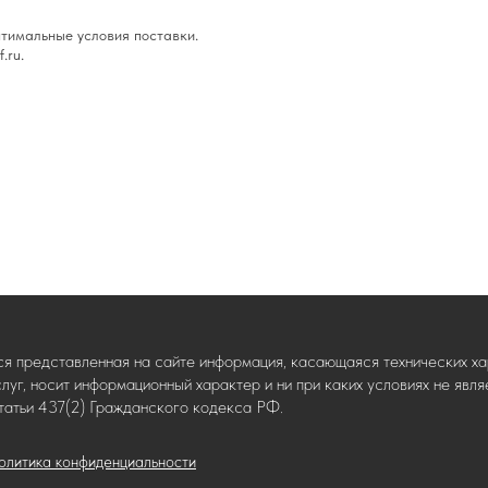
тимальные условия поставки.
.ru.
ся представленная на сайте информация, касающаяся технических хар
слуг, носит информационный характер и ни при каких условиях не яв
татьи 437(2) Гражданского кодекса РФ.
олитика конфиденциальности