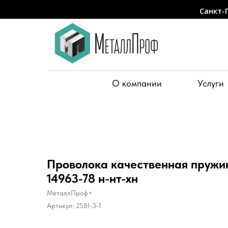
Санкт-
О компании
Услуги
Проволока качественная пруж
14963-78 н-нт-хн
МеталлПроф+
Артикул:
258I-3-1