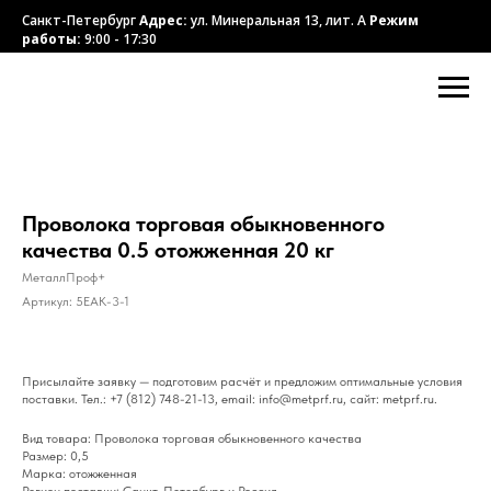
Санкт-Петербург
Адрес:
ул. Минеральная 13, лит. А
Режим
работы:
9:00 - 17:30
Проволока торговая обыкновенного
качества 0.5 отожженная 20 кг
МеталлПроф+
Артикул:
5EAK-3-1
Присылайте заявку — подготовим расчёт и предложим оптимальные условия
поставки. Тел.: +7 (812) 748-21-13, email: info@metprf.ru, сайт: metprf.ru.
Вид товара: Проволока торговая обыкновенного качества
Размер: 0,5
Марка: отожженная