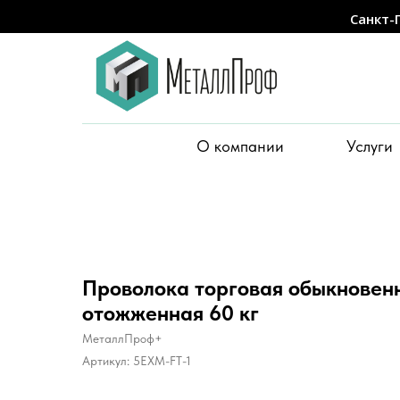
Санкт-
О компании
Услуги
Проволока торговая обыкновенн
отожженная 60 кг
МеталлПроф+
Артикул:
5EXM-FT-1