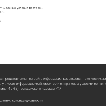
тимальные условия поставки.
.ru.
а
ся представленная на сайте информация, касающаяся технических хар
слуг, носит информационный характер и ни при каких условиях не яв
татьи 437(2) Гражданского кодекса РФ.
олитика конфиденциальности