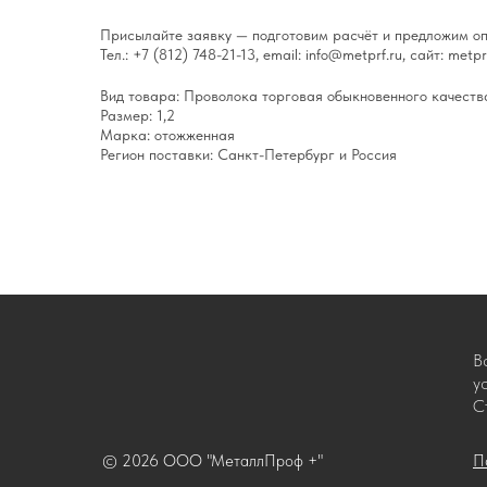
Присылайте заявку — подготовим расчёт и предложим оп
Тел.: +7 (812) 748-21-13, email: info@metprf.ru, сайт: metprf
Вид товара: Проволока торговая обыкновенного качеств
Размер: 1,2
Марка: отожженная
Регион поставки: Санкт-Петербург и Россия
В
у
С
© 2026 ООО "МеталлПроф +"
П