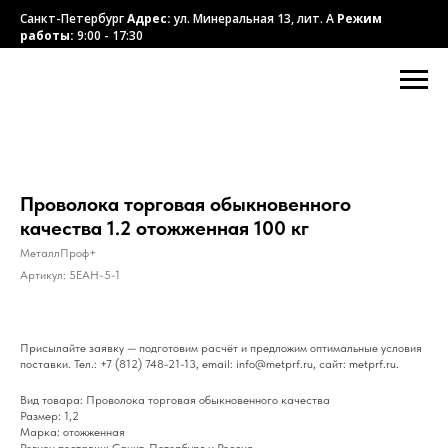
Санкт-Петербург
Адрес:
ул. Минеральная 13, лит. А
Режим
работы:
9:00 - 17:30
Проволока торговая обыкновенного
качества 1.2 отожженная 100 кг
МеталлПроф+
Артикул:
5EAH-5-1
Присылайте заявку — подготовим расчёт и предложим оптимальные условия
поставки. Тел.: +7 (812) 748-21-13, email: info@metprf.ru, сайт: metprf.ru.
Вид товара: Проволока торговая обыкновенного качества
Размер: 1,2
Марка: отожженная