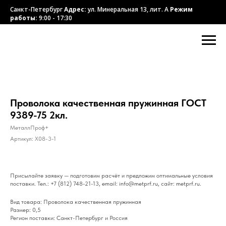
Санкт-Петербург
Адрес:
ул. Минеральная 13, лит. А
Режим
работы:
9:00 - 17:30
Проволока качественная пружинная ГОСТ
9389-75 2кл.
МеталлПроф+
Артикул:
X08-3-1
Присылайте заявку — подготовим расчёт и предложим оптимальные условия
поставки. Тел.: +7 (812) 748-21-13, email: info@metprf.ru, сайт: metprf.ru.
Вид товара: Проволока качественная пружинная
Размер: 0,5
Регион поставки: Санкт-Петербург и Россия