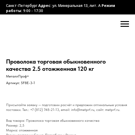
Санкт-Петербург
Адрес:
ул. Минеральная 13, лит. А
Режим
работы:
9:00 - 17:30
Проволока торговая обыкновенного
качества 2.5 отожженная 120 кг
МеталлПроф+
Артикул:
5F8E-3-1
Присылайте заявку — подготовим расчёт и предложим оптимальные условия
поставки. Тел.: +7 (812) 748-21-13, email: info@metprf.ru, сайт: metprf.ru.
Вид товара: Проволока торговая обыкновенного качества
Размер: 2,5
Марка: отожженная