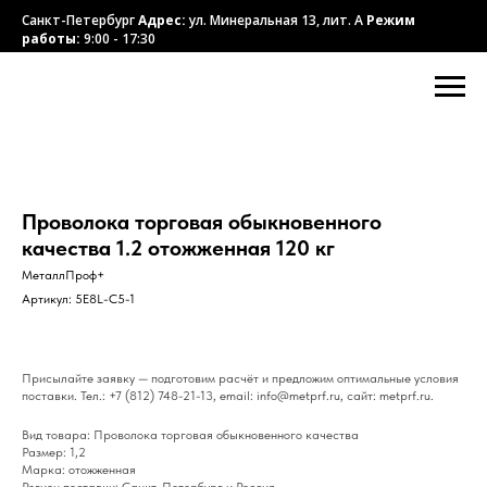
Санкт-Петербург
Адрес:
ул. Минеральная 13, лит. А
Режим
работы:
9:00 - 17:30
Проволока торговая обыкновенного
качества 1.2 отожженная 120 кг
МеталлПроф+
Артикул:
5E8L-C5-1
Присылайте заявку — подготовим расчёт и предложим оптимальные условия
поставки. Тел.: +7 (812) 748-21-13, email: info@metprf.ru, сайт: metprf.ru.
Вид товара: Проволока торговая обыкновенного качества
Размер: 1,2
Марка: отожженная