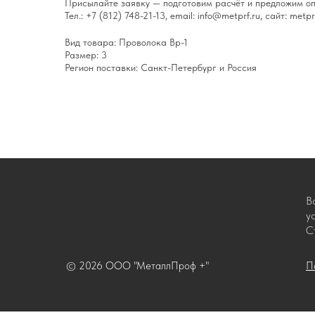
Присылайте заявку — подготовим расчёт и предложим оп
Тел.: +7 (812) 748-21-13, email: info@metprf.ru, сайт: metprf
Вид товара: Проволока Вр-1
Размер: 3
Регион поставки: Санкт-Петербург и Россия
В
у
С
© 2026 ООО "МеталлПроф +"
П