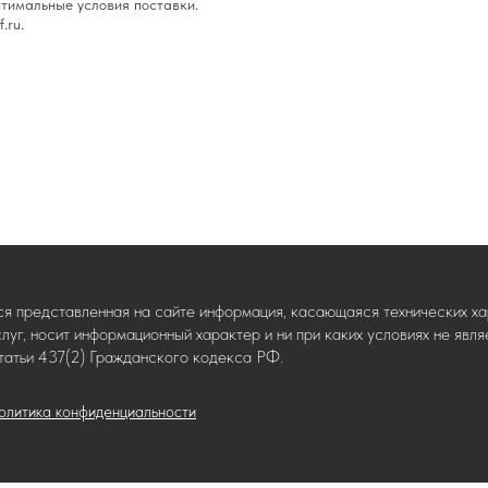
тимальные условия поставки.
.ru.
ся представленная на сайте информация, касающаяся технических хар
слуг, носит информационный характер и ни при каких условиях не яв
татьи 437(2) Гражданского кодекса РФ.
олитика конфиденциальности