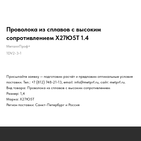
Проволока из сплавов с высоким
сопротивлением Х27Ю5Т 1.4
МеталлПроф+
1DV2-3-1
Присылайте заявку — подготовим расчёт и предложим оптимальные условия
поставки. Тел.: +7 (812) 748-21-13, email: info@metprf.ru, сайт: metprf.ru.
Вид товара: Проволока из сплавов с высоким сопротивлением
Размер: 1,4
Марка: Х27Ю5Т
Регион поставки: Санкт-Петербург и Россия