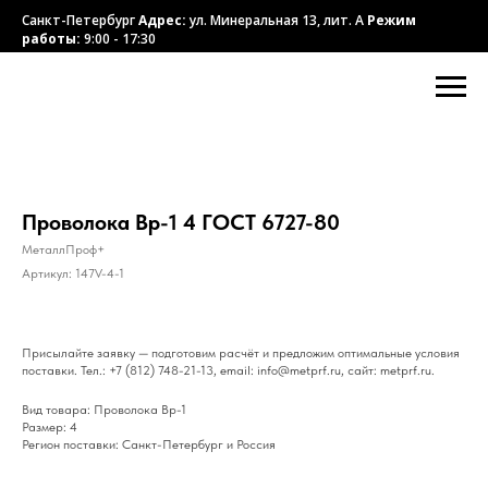
Санкт-Петербург
Адрес:
ул. Минеральная 13, лит. А
Режим
работы:
9:00 - 17:30
Проволока Вр-1 4 ГОСТ 6727-80
МеталлПроф+
Артикул:
147V-4-1
Присылайте заявку — подготовим расчёт и предложим оптимальные условия
поставки. Тел.: +7 (812) 748-21-13, email: info@metprf.ru, сайт: metprf.ru.
Вид товара: Проволока Вр-1
Размер: 4
Регион поставки: Санкт-Петербург и Россия