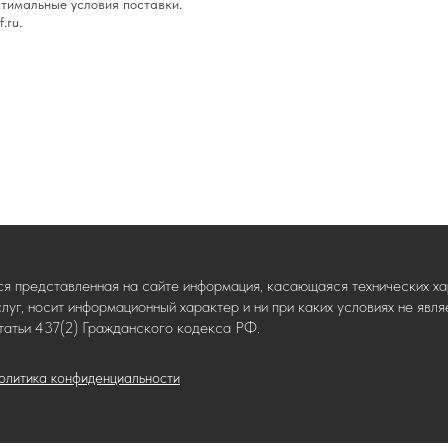
тимальные условия поставки.
.ru.
ся представленная на сайте информация, касающаяся технических хар
слуг, носит информационный характер и ни при каких условиях не яв
татьи 437(2) Гражданского кодекса РФ.
олитика конфиденциальности