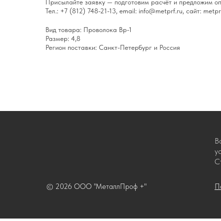
Присылайте заявку — подготовим расчёт и предложим оп
Тел.: +7 (812) 748-21-13, email: info@metprf.ru, сайт: metprf
Вид товара: Проволока Вр-1
Размер: 4,8
Регион поставки: Санкт-Петербург и Россия
В
у
С
© 2026 ООО "МеталлПроф +"
П