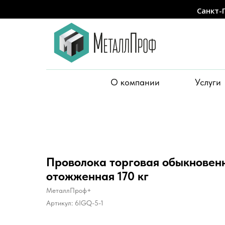
Санкт-
О компании
Услуги
Проволока торговая обыкновенн
отожженная 170 кг
МеталлПроф+
Артикул:
6IGQ-5-1