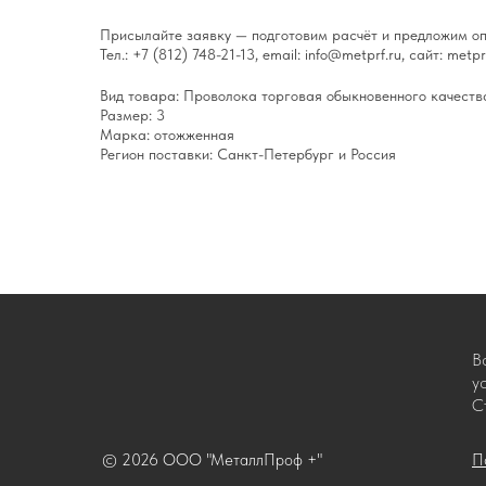
Присылайте заявку — подготовим расчёт и предложим оп
Тел.: +7 (812) 748-21-13, email: info@metprf.ru, сайт: metprf
Вид товара: Проволока торговая обыкновенного качеств
Размер: 3
Марка: отожженная
Регион поставки: Санкт-Петербург и Россия
В
у
С
© 2026 ООО "МеталлПроф +"
П