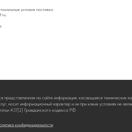
тимальные условия поставки.
.ru.
а
ся представленная на сайте информация, касающаяся технических хар
слуг, носит информационный характер и ни при каких условиях не яв
татьи 437(2) Гражданского кодекса РФ.
олитика конфиденциальности